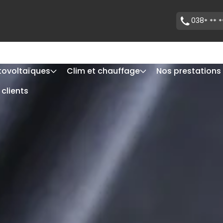
038
* ** *
tovoltaïques
Clim et chauffage
Nos prestations
 clients